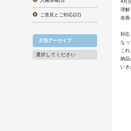
入園情報(3)
4月
理解
ご意見とご対応(22)
改善
対応
月別アーカイブ
なっ
これ
納品
いき