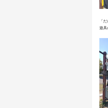
「だ
遊具