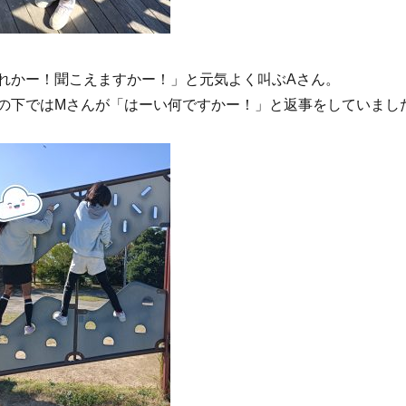
れかー！聞こえますかー！」と元気よく叫ぶAさん。
の下ではMさんが「はーい何ですかー！」と返事をしていまし