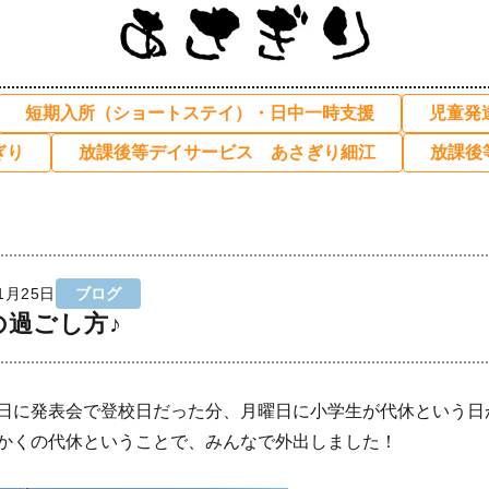
短期入所（ショートステイ）・日中一時支援
児童発
ぎり
放課後等デイサービス あさぎり細江
放課後
1月25日
ブログ
の過ごし方♪
日に発表会で登校日だった分、月曜日に小学生が代休という日
かくの代休ということで、みんなで外出しました！